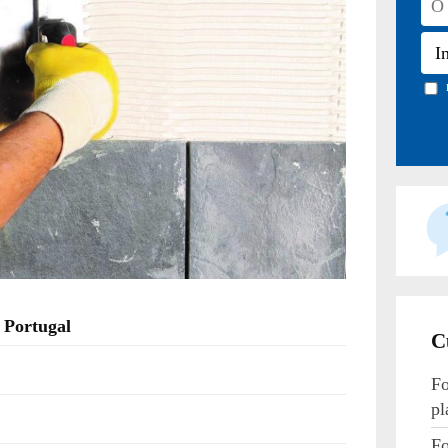
 Portugal
C
Fo
pl
Fo