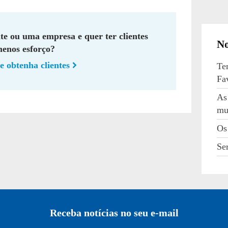
te ou uma empresa e quer ter clientes
No
enos esforço?
e obtenha clientes
Te
Fa
As
mu
Os
Se
Receba notícias no seu e-mail