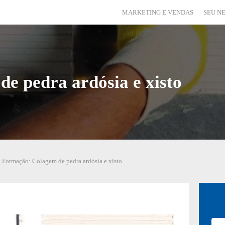
MARKETING E VENDAS
SEU N
e pedra ardósia e xisto
»
Formação: Colagem de pedra ardósia e xisto