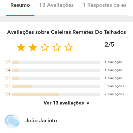
Resumo
13 Avaliações
1 Respostas de espec
Avaliações sobre Caleiras Remates Do Telhados
2/5
5
1 avaliação
7.6923076923077%
4
1 avaliação
7.6923076923077%
3
1 avaliação
7.6923076923077%
2
3 avaliações
23.076923076923%
1
7 avaliações
53.846153846154%
Ver
13
avaliações
João Jacinto