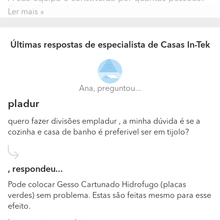
Qual a formação e experiência profissional que
Ler mais
possuem?
2
Últimas respostas de especialista de Casas In-Tek
Recorrem a terceiros para a realização de algum
tipo de trabalho? Em que categoria profissional?
Sim Arranjos exteriores Piscinas Canalização Eletricidade
Ana, preguntou...
Climatização
pladur
Quantos trabalhos realizam anualmente? Qual é o
quero fazer divisões empladur , a minha dúvida é se a
preço médio dos trabalhos realizados?
cozinha e casa de banho é preferivel ser em tijolo?
1 260mil/200m2
A sua empresa encontra-se especializada em que
, respondeu...
tipos de trabalho?
Pode colocar Gesso Cartunado Hidrofugo (placas
Construção em LSF
verdes) sem problema. Estas são feitas mesmo para esse
efeito.
Quais são os trabalhos que realizam com maior