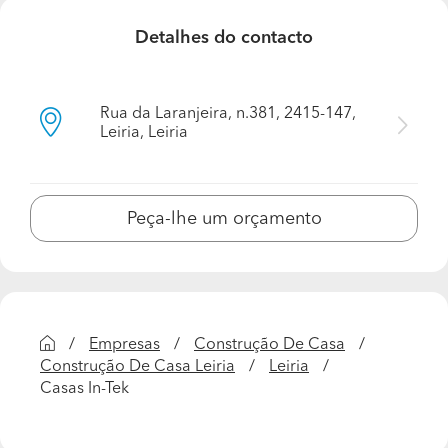
Cliente que gosta da qualidade a preço baixo
Detalhes do contacto
Que garantias oferece aos seus clientes em
relação aos trabalhos realizados?
Rua da Laranjeira, n.381, 2415-147,
Como trabalhamos com as melhores marcas do
Leiria, Leiria
mercado, temos garantias acima do que a lei exige
Quais as formas de pagamento que aceitam?
Peça-lhe um orçamento
Aceitam pagamentos faseados?
Transferências bancárias Sim, elaboramos planos de
pagamentos
Qual foi o trabalho que realizou do qual tem mais
orgulho?
Empresas
Construção De Casa
Construção De Casa Leiria
Leiria
Vilas Olaria
Casas In-Tek