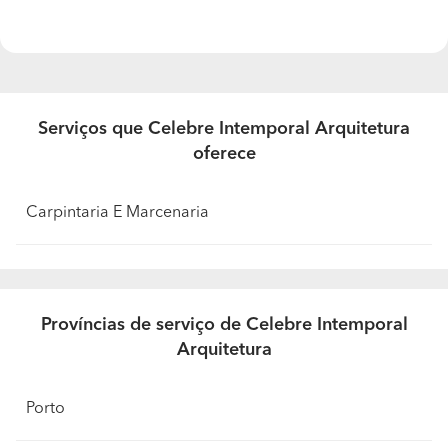
Quais são as dúvidas mais comuns dos seus
clientes? E quais são as suas resposta?
Custo do serviços/projeto
Que garantias oferece aos seus clientes em
relação aos trabalhos realizados?
Serviços que Celebre Intemporal Arquitetura
oferece
Experiência nacional e internacional
Quais as formas de pagamento que aceitam?
Carpintaria E Marcenaria
Aceitam pagamentos faseados?
Discutido com o cliente
Qual foi o trabalho que realizou do qual tem mais
Províncias de serviço de Celebre Intemporal
orgulho?
Arquitetura
Varios
Porto