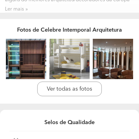
alguns do melhores arquitetos/decoradores da europa
Ler mais
Recorrem a terceiros para a realização de algum
tipo de trabalho? Em que categoria profissional?
Fotos de Celebre Intemporal Arquitetura
Eletricidade, caixilharias
Quantos trabalhos realizam anualmente? Qual é o
preço médio dos trabalhos realizados?
22 trabalhos
A sua empresa encontra-se especializada em que
tipos de trabalho?
Ver todas as fotos
Arquitectura decoração
Quais são os trabalhos que realizam com maior
frequência?
Selos de Qualidade
Renovação de ambientes