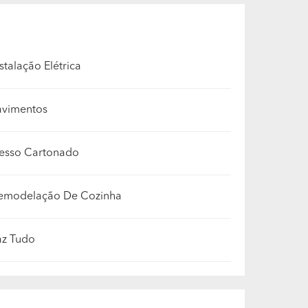
stalação Elétrica
avimentos
esso Cartonado
emodelação De Cozinha
az Tudo