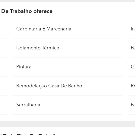
o De Trabalho oferece
Carpintaria E Marcenaria
In
Isolamento Térmico
P
Pintura
G
Remodelação Casa De Banho
R
Serralharia
F