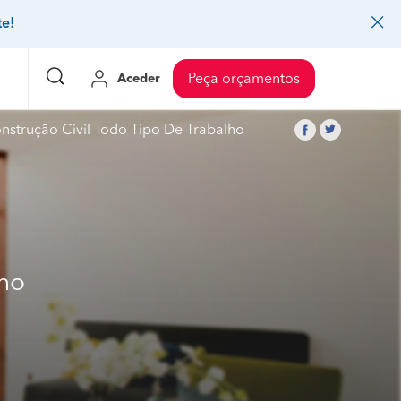
te!
Aceder
Peça orçamentos
nstrução Civil Todo Tipo De Trabalho
eço Pedreiros
Mudanças
Preço Mudanças
ia
eço Jardinagem
Decoração de interiores
Preço Instalação de painel sandwich
eço Carpintaria e marcenaria
Controlo de pragas
Preço Arquitetos
lho
eço Pintura
Sistemas de segurança
Preço Controlo de pragas
eço Canalização
Faz tudo
Preço Pavimentos
icionado
eço Limpeza
Gesso cartonado
Preço Coberturas e telhados