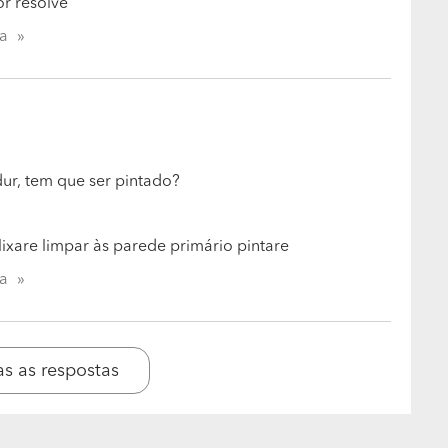
or resolve
ta
ur, tem que ser pintado?
lixare limpar às parede primário pintare
ta
as as respostas