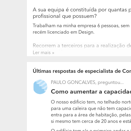
A sua equipa é constituída por quantas 
profissional que possuem?
Trabalham na minha empresa 6 pessoas, sem 
recém licenciado em Design.
Recorrem a terceiros para a realização 
profissional?
Ler mais
Recorro a profissionais externos quando os tra
electricidade; - Janelas e portas.
Últimas respostas de especialista de Co
Quais são os trabalhos que realizam co
PAULO GONCALVES, preguntou...
Como aumentar a capacidad
- Pintura; - Construção; - Remodelação
O nosso edificio tem, no telhado nor
para uma caleira que não tem capaci
entra para a área de habitação, pela
si mesmo tem cerca de 20 anos e es