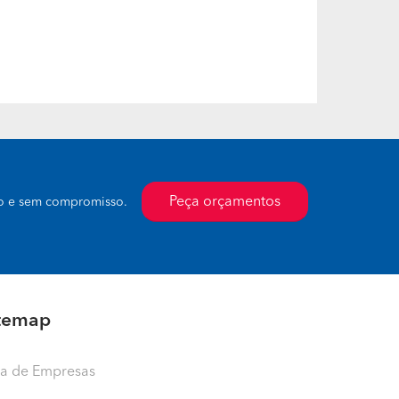
Peça orçamentos
to e sem compromisso.
temap
ta de Empresas