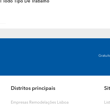
il Todo Tipo De Trabalho
Gratui
Distritos principais
Si
Empresas Remodelações Lisboa
Lis