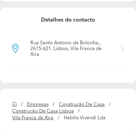
Caixilharia de PVC Deuceninck; louças ROCA,
Quais são as informações necessárias para que
Detalhes do contacto
possa apresentar um orçamento detalhado?
Ver o terreno, tipo e quantidade de escavação areas de
construção.
Rua Santo Antonio de Bolonha,,
2615-621, Lisboa, Vila Franca de
O que o destaca da sua concorrência? Por que
Xira
razão o cliente deveria escolher o seu negócio?
Temos um método construtivo novo em Portugal, que
permite uma construção de qualidade com preços mais
baixos, com mais rapidez e termicamente mais eficaz.
Que tipo de clientes possui? Quem é o seu cliente
Empresas
Construção De Casa
ideal?
Construção De Casa Lisboa
Particulares que querem construir moradias, prestamos
Vila Franca de Xira
Habilis Vivendi Lda
um serviço desde a compra do terreno até à licença de
habitabilidade. Projectos chave na mão.