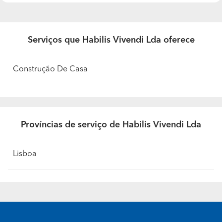
Quais são as dúvidas mais comuns dos seus
clientes? E quais são as suas resposta?
O tempo, e a qualidade das obras, O licenciamento
Serviços que Habilis Vivendi Lda oferece
depende tambem da camara municipal, quanto à
qualidade mostramos obras ja realisadas.
Construção De Casa
Que garantias oferece aos seus clientes em
relação aos trabalhos realizados?
10 anos na construção de Moradias.
Províncias de serviço de Habilis Vivendi Lda
Quais as formas de pagamento que aceitam?
Aceitam pagamentos faseados?
Lisboa
Tranferencia Bancaria, cheques visados, cheques
bancarios, aceitamos pagamentos faseados.
Qual foi o trabalho que realizou do qual tem mais
orgulho?
A construção de um hotel Rural, Quinta do Pedreno.