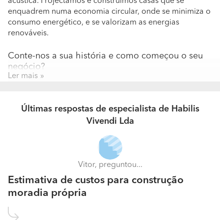
acústica. Projectamos e construímos casas que se
enquadrem numa economia circular, onde se minimiza o
consumo energético, e se valorizam as energias
renováveis.
Conte-nos a sua história e como começou o seu
negócio?
Ler mais
HABILIS VIVENDI surge em 2005 no intuito de responder
à necessidade de se construírem casas, a preços
controlados mas com boa qualidade e um isolamento
Últimas respostas de especialista de Habilis
térmico e acústico impar.
Vivendi Lda
A sua equipa é constituída por quantas pessoas?
Qual a formação e experiência profissional que
possuem?
Vitor, preguntou...
1 eng Civil 3 pedreiros 1 servente, apoio de um
Estimativa de custos para construção
arquiteto.
moradia própria
Recorrem a terceiros para a realização de algum