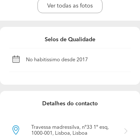
O que o destaca da sua concorrência? Por que
Ver todas as fotos
razão o cliente deveria escolher o seu negócio?
Honestidade, Eficácia na gestão das equipas, conceito
estético apurado e transparência ao longo de todo o
processo.
Selos de Qualidade
Que tipo de clientes possui? Quem é o seu cliente
ideal?
No habitissimo desde 2017
Particulares e Investidores
Que garantias oferece aos seus clientes em
relação aos trabalhos realizados?
Os trabalhos são sempre de acordo com as
necessidades dos clientes, adaptamos as soluções que
Detalhes do contacto
melhor se enquadram às pretensões dos mesmos.
Destacamos as equipas qualificadas necessárias para
atingirmos o resultado pretendido.
Travessa madressilva, nº33 1º esq,
1000-001, Lisboa, Lisboa
Quais as formas de pagamento que aceitam?