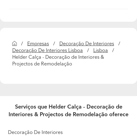
Aceitam pagamentos faseados?
Mediante consulta
Qual foi o trabalho que realizou do qual tem mais
orgulho?
Empresas
Decoração De Interiores
Todos os trabalhos são gratificantes com a satisfação
Decoração De Interiores Lisboa
Lisboa
dos clientes.
Helder Calça - Decoração de Interiores &
Projectos de Remodelação
Serviços que Helder Calça - Decoração de
Interiores & Projectos de Remodelação oferece
Decoração De Interiores