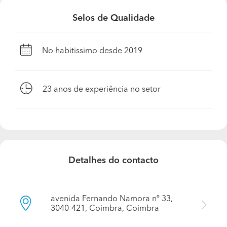
preço médio dos trabalhos realizados?
Selos de Qualidade
Não há um nº exato pois depende da dimensão dos
trabalhos. Realizamos trabalhos entre 1.000.00€ /
200.000.00€.
No habitissimo desde 2019
A sua empresa encontra-se especializada em que
tipos de trabalho?
23
anos de experiência no setor
Somos uma empresa que nos dedicamos á
reconstrução, reabilitação e remodelação de prédios,
moradias, telhados, apartamentos e espaços comerciais
sem qualquer limitação.
Quais são os trabalhos que realizam com maior
Detalhes do contacto
frequência?
Reconstrução, reabilitação, e remodelação de prédios,
moradias, apartamentos. Telhados novos.
avenida Fernando Namora nº 33,
3040-421, Coimbra, Coimbra
Quais são os materiais e marcas com as quais