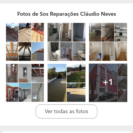
gostarem do meu trabalho e dedicação, me confiaram
as chaves das suas casas para que eu as mante-se
Fotos de Sos Reparações Cláudio Neves
sempre em conformidade, desde o telhado, ao seu
interior e exterior. Cláudio Neves
A sua equipa é constituída por quantas pessoas?
Qual a formação e experiência profissional que
possuem?
somos uma equipa composta por 12 pessoas, todos
temos formação na area de pedreiro, canalizador,
electricista, pintor, estucador, plaquista / extrutura de
pladur, zona centro e zona sul.
+1
Recorrem a terceiros para a realização de algum
tipo de trabalho? Em que categoria profissional?
Não recorremos a sub contratados. quando excesso de
Ver todas as fotos
trabalho as equipas do centro e do sul auxiliam-se.
Quantos trabalhos realizam anualmente? Qual é o