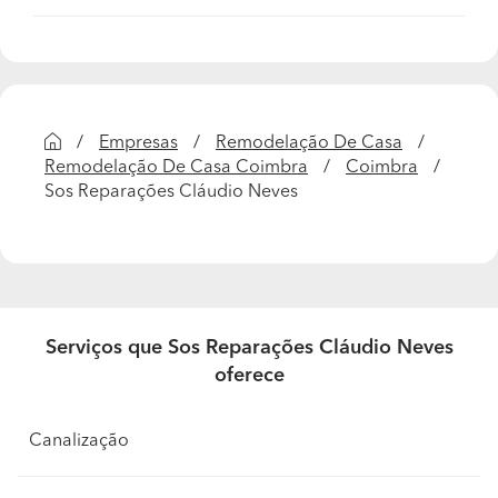
gosta mais de trabalhar?
trabalhamos com a Weber, Sika, Cin, Robbialac, Titan,
Dyrup, semin ou outras marcas pedidas pelos clientes.
Quais são as informações necessárias para que
possa apresentar um orçamento detalhado?
Empresas
Remodelação De Casa
Remodelação De Casa Coimbra
Coimbra
precisamos de visitar o imovel, dialogar com o cliente,
Sos Reparações Cláudio Neves
para estarmos em sintonia com as suas ideias.
O que o destaca da sua concorrência? Por que
razão o cliente deveria escolher o seu negócio?
Tentamos e conseguimos ter o melhor qualidade preço.
temos provas dadas de trabalhos feitos e um bom nome
Serviços que Sos Reparações Cláudio Neves
no mercado.
oferece
Que tipo de clientes possui? Quem é o seu cliente
ideal?
Canalização
Temos clientes particulares e tambem construtores.