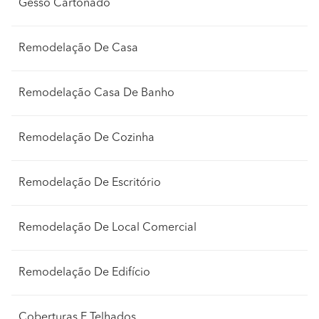
Gesso Cartonado
Qual foi o trabalho que realizou do qual tem mais
orgulho?
Remodelação De Casa
Temos vários, pois todos os trabalhos são feitos com
brio e dedicação. O nosso orgulho é o cliente no fim da
Remodelação Casa De Banho
obra dizer nos... "obrigado por tudo"
Remodelação De Cozinha
Remodelação De Escritório
Remodelação De Local Comercial
Remodelação De Edifício
Coberturas E Telhados