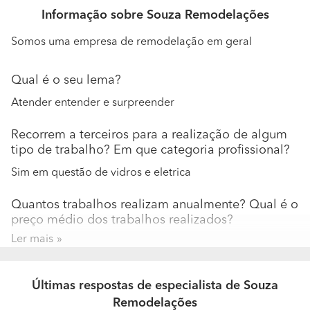
Informação sobre Souza Remodelações
Somos uma empresa de remodelação em geral
Qual é o seu lema?
Atender entender e surpreender
Recorrem a terceiros para a realização de algum
tipo de trabalho? Em que categoria profissional?
Sim em questão de vidros e eletrica
Quantos trabalhos realizam anualmente? Qual é o
preço médio dos trabalhos realizados?
Ler mais
Anualmente na faixa de 50 trabalhos A faixa de preços
variam de 500 a 5.000
Últimas respostas de especialista de Souza
A sua empresa encontra-se especializada em que
Remodelações
tipos de trabalho?