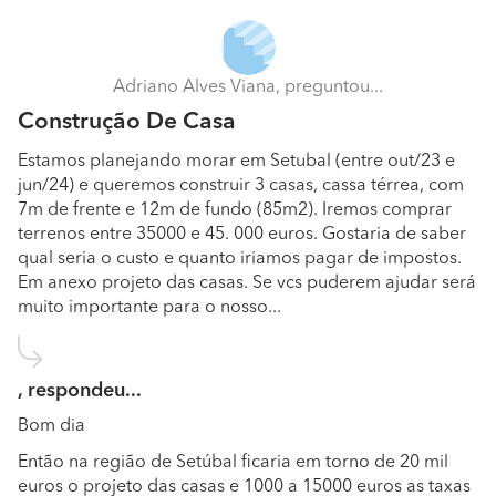
Principalmente remodelação de casas apartamentos
casa de banho etc.
Adriano Alves Viana, preguntou...
Quais são os trabalhos que realizam com maior
Construção De Casa
frequência?
Estamos planejando morar em Setubal (entre out/23 e
Remodelação de cozinha e casas de banho
jun/24) e queremos construir 3 casas, cassa térrea, com
7m de frente e 12m de fundo (85m2). Iremos comprar
Quais são os materiais e marcas com as quais
terrenos entre 35000 e 45. 000 euros. Gostaria de saber
gosta mais de trabalhar?
qual seria o custo e quanto iriamos pagar de impostos.
Tudo o que preciso eu compro na leroy merlyn
Em anexo projeto das casas. Se vcs puderem ajudar será
muito importante para o nosso...
Quais são as informações necessárias para que
possa apresentar um orçamento detalhado?
Tamanho do local acesso ao local e disponibilidade de
, respondeu...
horário pra execuçao
Bom dia
O que o destaca da sua concorrência? Por que
Então na região de Setúbal ficaria em torno de 20 mil
razão o cliente deveria escolher o seu negócio?
euros o projeto das casas e 1000 a 15000 euros as taxas