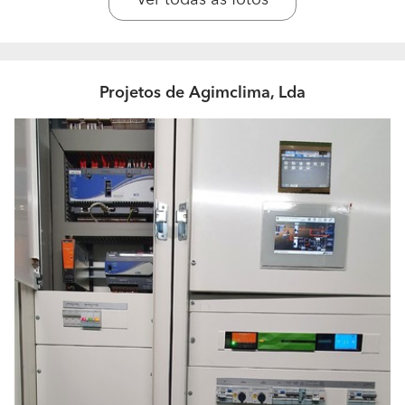
www.agimclima.pt
A sua equipa é constituída por quantas pessoas?
Qual a formação e experiência profissional que
Projetos de Agimclima, Lda
possuem?
Temos Técnicos devidamente certificados para cada
serviço Dispomos de um perito qualificado para a
certificação energética, pré certificados, certificados,
projetos da térmica, AVAC, Desenfumagem. Dispomos
de 2 TIM III Dispomos de 3 Técnicos Credenciados em
gases fluorados Técnico Credenciado em sistemas de
climatização (Certificado CLI 0047) Técnico Qualificado
Grupo A (certificado 3380/18-A - válido até 03/01/2021)
para intervenções de recuperação para destruição de
substâncias que empobrecem a camada de ozono,
contidas em equipamentos de refrigeração, ar
condicionado e bombas de calor, bem como para as
intervenções/deteção de eventuais fugas por métodos
indiretos. Técnico Qualificado Grupo F-B (certificado