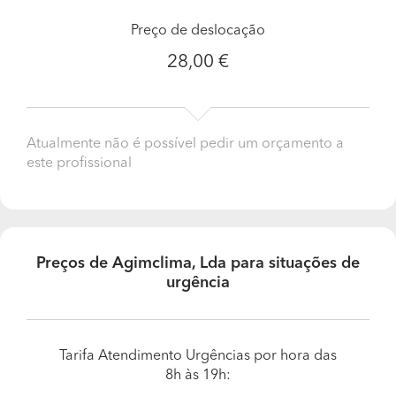
nos orgulhamos, mas podemos adiantar que foram no
setor da industria, onde a exigência, inovação e
Preço de deslocação
cumprimento de prazos são requisitos mínimos. Clientes
28,00 €
desde a industria automóvel à industria farmacêutica.
Atualmente não é possível pedir um orçamento a
este profissional
Preços de Agimclima, Lda para situações de
urgência
Tarifa Atendimento Urgências por hora das
8h às 19h: