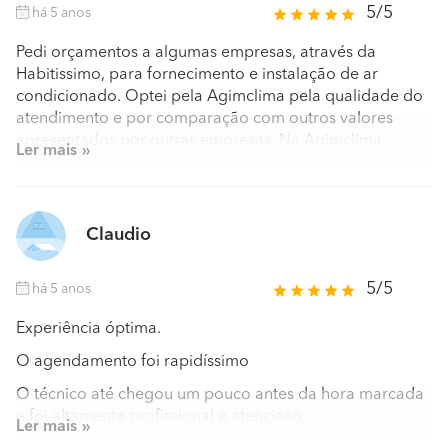
5/5
há 5 anos
Pedi orçamentos a algumas empresas, através da
Habitissimo, para fornecimento e instalação de ar
condicionado. Optei pela Agimclima pela qualidade do
atendimento e por comparação com outros valores
apresentados por outras empresas. Na Agimclima,
Ler mais
foram todos muito profissionais e atenciosos, tendo
também respondido a todas as dúvidas que, enquanto
leiga na matéria, tinha. O acompanhamento antes,
durante e depois da execução do trabalho foi excelente.
Claudio
Recomendo vivamente esta empresa.
5/5
há 5 anos
Experiência óptima.
O agendamento foi rapidíssimo
O técnico até chegou um pouco antes da hora marcada
e foi altamente profissional e atencioso.
Ler mais