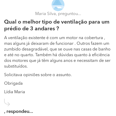
A sua empresa encontra-se especializada em que
tipos de trabalho?
Maria Silva, preguntou...
1- Projetos de licenciamento, comunicação prévia e de
Qual o melhor tipo de ventilação para um
execução; 2-Certificados energéticos REH e RECS; 3-
prédio de 3 andares ?
Auditorias técnicas a instalações; 4-Instalações de Ar
Condicionado, Ventilação, Aquecimento Radiante,
A ventilação existente é com um motor na cobertura ,
Aquecimento de AQS, Sistemas de aquecimento Solar e
mas alguns já deixaram de funcionar . Outros fazem um
sistemas de refrigeração; 5- Manutenção preventiva com
zumbido desagradável, que se ouve nas casas de banho
ou sem contrato; 6- Manutenção corretiva ou reparações
e até no quarto. Também há dúvidas quanto à eficiência
de equipamentos.
dos motores que já têm alguns anos e necessitam de ser
substituídos.
Quais são os trabalhos que realizam com maior
Solicitava opiniões sobre o assunto.
frequência?
Obrigada
Projetos e instalação de sistemas de climatização no
setor doméstico e comercial
Lídia Maria
Quais são os materiais e marcas com as quais
gosta mais de trabalhar?
, respondeu...