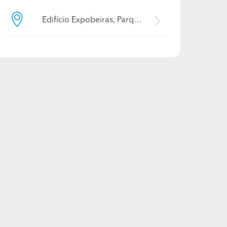
Edifício Expobeiras, Parque Industrial de Coimbrões, 3505-336, Viseu, Viseu