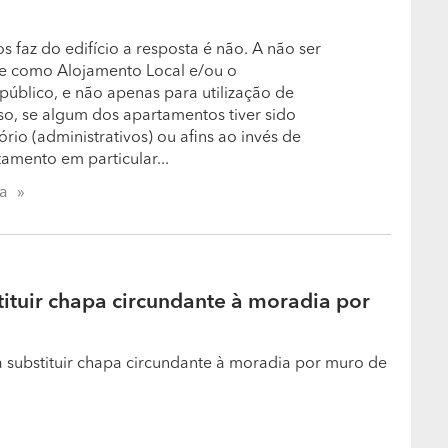
itam? Aceitam pagamentos faseados?
ilizamos a fórmula de 50% na adjudicação e os
s faz do edifício a resposta é não. A não ser
omos flexíveis, e negociamos as condições de
ne como Alojamento Local e/ou o
público, e não apenas para utilização de
o, se algum dos apartamentos tiver sido
l tem mais orgulho?
rio (administrativos) ou afins ao invés de
amento em particular...
 pois colocamos a mesma dedicação e empenho em
ta
tituir chapa circundante à moradia por
ra substituir chapa circundante à moradia por muro de