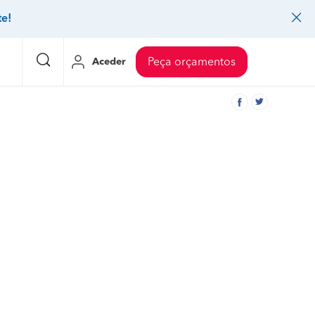
te!
Aceder
Peça orçamentos
eço Pedreiros
Mudanças
Preço Mudanças
ia
eço Jardinagem
Decoração de interiores
Preço Instalação de painel sandwich
eço Carpintaria e marcenaria
Controlo de pragas
Preço Arquitetos
eço Pintura
Sistemas de segurança
Preço Controlo de pragas
eço Canalização
Faz tudo
Preço Pavimentos
icionado
eço Limpeza
Gesso cartonado
Preço Coberturas e telhados