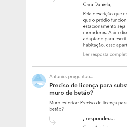
Quais as formas de pagamento que ace
Cara Daniela,
Aceitamos pagamentos faseados. Por norma ut
Pela descrição que no
outros 50% com a entrega do trabalho, mas s
que o prédio funcio
pagamento, se o cliente o desejar.
estacionamento seja 
moradores. Além diss
Qual foi o trabalho que realizou do qua
adaptado para escritó
habitação, esse apart
Todos os trabalhos nos deixam orgulhosos,
tudo o que fazemos!
Ler resposta comple
Antonio, preguntou...
Preciso de licença para subs
muro de betão?
Muro exterior: Preciso de licença pa
betão?
, respondeu...