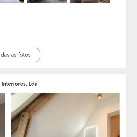
"chave na mão" no qual gerimos todo o processo
e até à sua instalação.
quais gosta mais de trabalhar?
xclusivos e com preços justos decidimos trabalhar
 evitando intermediários, e desta forma também
ariado de produtos. A origem das marcas e
odas as fotos
s países: França, Itália, Bélgica, Alemanha,
stem determinados artigos que serão sempre
 e fabricados pelos nossos artesãos de forma a
Interiores, Lda
r que razão o cliente deveria escolher o seu
to? Decorar e mobilar em parceria com o Bairro
o sozinho, muito pelo contrário!Ao trabalhar
demos reduzir o preço do seu projeto.A nossa
ustos e com excelente qualidade. 2.Como decorar e