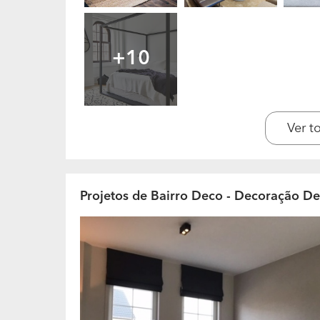
O Bairro Deco é especializada em projectos 
desde do design do imóvel, compra de artigos 
+10
Quais são os materiais e marcas com as 
Com o objetivo de criar projetos modernos, e
directamente com as marcas e distribuidores,
temos a vantagem de ter um leque bastante v
Ver t
distribuidores são essencialmente dos seguinte
Dinamarca e Holanda. Considerámos que exi
desenhados pela nossa designer Julie Delvaux
garantir a qualidade e conforto exigido.
Projetos de Bairro Deco - Decoração De 
O que o destaca da sua concorrência? Po
negócio?
1.Como decorar e mobilar dentro do orçamen
Deco não lhe custará mais do que se fizer tud
diretamente com fornecedores e artesãos, po
abordagem tem em conta produtos a preços j