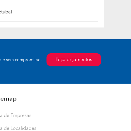
etúbal
Peça orçamentos
to e sem compromisso.
temap
ta de Empresas
ta de Localidades