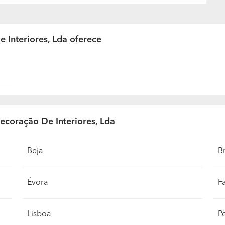
 Interiores, Lda oferece
Decoração De Interiores, Lda
Beja
B
Évora
F
Lisboa
P