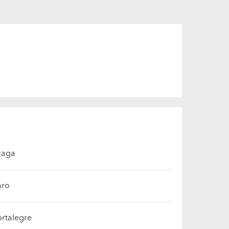
raga
aro
ortalegre