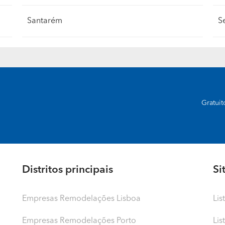
Santarém
S
Gratui
Distritos principais
Si
Empresas Remodelações Lisboa
Lis
Empresas Remodelações Porto
Lis