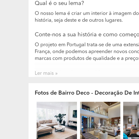
Qual é o seu lema?
O nosso lema é criar um interior à imagem do 
história, seja deste e de outros lugares.
Conte-nos a sua história e como começ
O projeto em Portugal trata-se de uma extens
França, onde podemos apreender novos conce
marcas com produtos de qualidade e a preços
A sua equipa é constituída por quantas 
Ler mais
profissional que possuem?
A nossa empresa encontra-se dividida em duas 
Fotos de Bairro Deco - Decoração De Int
criativa é gerida pela Julie Delvaux, designe
experiência na realização de projetos na Bélg
culturas e aberta ao mundo, os seus projetos
modernos. A gestão de projetos é da responsa
dos projetos de acordo com os prazos defini
A sua empresa encontra-se especializad