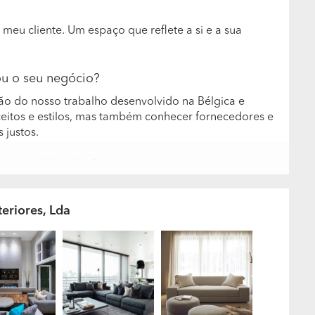
meu cliente. Um espaço que reflete a si e a sua
ou o seu negócio?
ão do nosso trabalho desenvolvido na Bélgica e
itos e estilos, mas também conhecer fornecedores e
 justos.
pessoas? Qual a formação e experiência
vertentes: criatividade e gestão de projetos. A área
eriores, Lda
r e decoradora de interiores de origem belga, com
ica, França e Holanda.Influenciada pela mistura de
 podem ser descritos como sendo originais e
bilidade de Jigar Bicá, que garante a concretização
dos e com a qualidade dos produtos selecionados.
a em que tipos de trabalho?