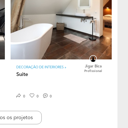
 tempo de nosso cliente é precioso.A nossa
el o mais rápido possível. Também pretendemos que
zendo viagens para tratar de assuntos com
. Como criar um espaço exclusivo? O espaço no qual
ável. Por esse motivo, os nossos projetos sempre
 e estilos em termos de decoração. Se estiver sem
móvel.
Jigar Bica
DECORAÇÃO DE INTERIORES »
Profissional
Suite
0
0
0
os os projetos