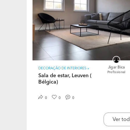
mobilar poupando tempo? Consideramos que o
prioridade é que possa desfrutar o seu imóv
não desperdice o seu tempo, por exemplo, fa
fornecedores ou para instalar tudo sozinho 3
gostaria de viver deve ser elegante e confort
combinam os dois. Respeitamos os seus gostos
ideias, iremos inspirá-lo a transformar o seu i
Jigar Bica
DECORAÇÃO DE INTERIORES »
Profissional
Sala de estar, Leuven (
Bélgica)
0
0
0
Ver tod