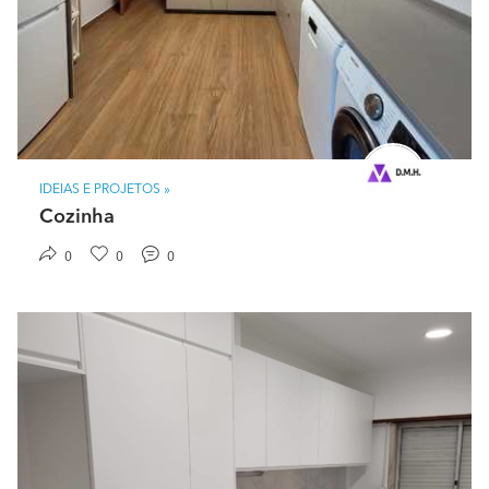
Todas as informações contam,medidas materiais mas em
muitos casos será necessário ir ao local para verificar e
dar um orçamento final.
IDEIAS E PROJETOS »
Cozinha
0
0
0