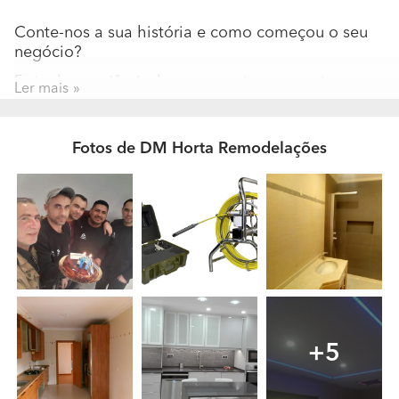
Conte-nos a sua história e como começou o seu
negócio?
Fruto da experiência do seu promotor, apresenta-se com
Ler mais
soluções e serviços integrados no seu sector de atuação.
Pautamos a nossa atividade pelos mais elevados
padrões de qualidade, baseados nas exigências do
Fotos de DM Horta Remodelações
mercado atual. A escolha dos nossos serviços, que
abrangem todas as áreas da especialidade, tem
permitido aos nossos clientes um vasto número de
melhorias e redução de custos nas obras, construção e
na sua manutenção. A empresa D.M. Horta
Remodelações, Lda foi criada a pensar em cada um dos
nossos clientes e na satisfação das suas necessidades.
Com uma equipa experiente, qualificada,
multidisciplinar, empreendedora e comprometida com o
serviço e com parcerias técnicas de especialistas para a
+5
realização de alguns diagnósticos que permitem a
acertada escolha de materiais a utilizar cirurgicamente
mediante cada situação especifica, permite-nos garantir