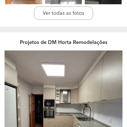
uma correta execução e perfeitos acabamentos que
visam à total satisfação dos clientes.
Ver todas as fotos
A sua empresa encontra-se especializada em que
tipos de trabalho?
Executamos obras de canalização, eletricidade, pintura,
Projetos de DM Horta Remodelações
carpintaria, pavimentos, vidros, ar-condicionado,
serralharia, tetos-falsos, telhados, caixilharia, casas de
banho, climatização, design, cozinhas, divisórias,
domótica, gás, isolamentos, jardins… e muito mais! Tudo
o que o seu imóvel precisar. Mais actualmente dispomos
de endoscopio para diagnosticos mais rápidos e
eficientes, um equipamento de inspecção de profissional
de alta qualidade, ideal para investigação das condições
de tubos de drenagem, chaminés, poços de ventilação, e
muitas outras tubagens de difícil acesso.
Quais são as informações necessárias para que
possa apresentar um orçamento detalhado?