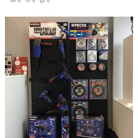
0
0
0