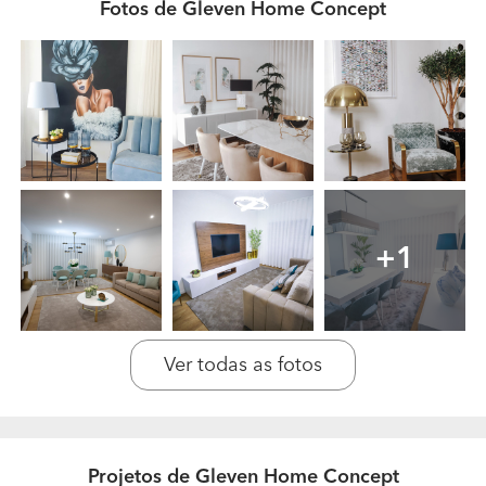
Fotos de Gleven Home Concept
Que garantias oferece aos seus clientes em
relação aos trabalhos realizados?
Personalização em todo o trabalho, acompanhamento
assíduo e máxima atenção aos detalhes.
+1
Ver todas as fotos
Projetos de Gleven Home Concept