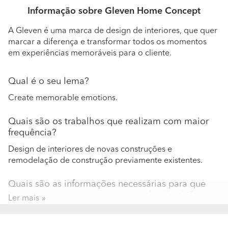
Informação sobre Gleven Home Concept
A Gleven é uma marca de design de interiores, que quer
marcar a diferença e transformar todos os momentos
em experiências memoráveis para o cliente.
Qual é o seu lema?
Create memorable emotions.
Quais são os trabalhos que realizam com maior
frequência?
Design de interiores de novas construções e
remodelação de construção previamente existentes.
Quais são as informações necessárias para que
possa apresentar um orçamento detalhado?
Ler mais
Planta e imagens do espaço a atuar.