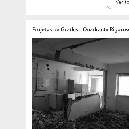
Recorrem a terceiros para a realização 
Ver t
profissional?
.Sim, recorremos a terceiros para a realizaçã
que por alguma razão estejam fora das nossa
Projetos de Gradus - Quadrante Rigoros
Quantos trabalhos realizam anualmente?
realizados?
30. 5000
A sua empresa encontra-se especializad
Arquitectura, Projectos e instalacoes. Fiscaliz
Técnica. Técnico responsável pela exploração d
Quais são os trabalhos que realizam co
Projectos, desde arquitectura a especialidades
Técnico responsável pela exploração de instala
Quais são os materiais e marcas com as 