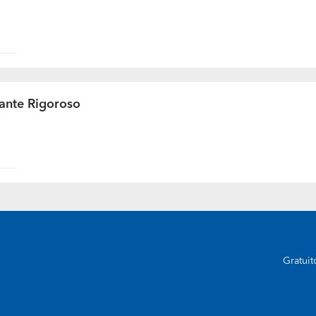
 relação ao trabalho que deu mais luta, aí é diferente
rante Rigoroso
Gratui