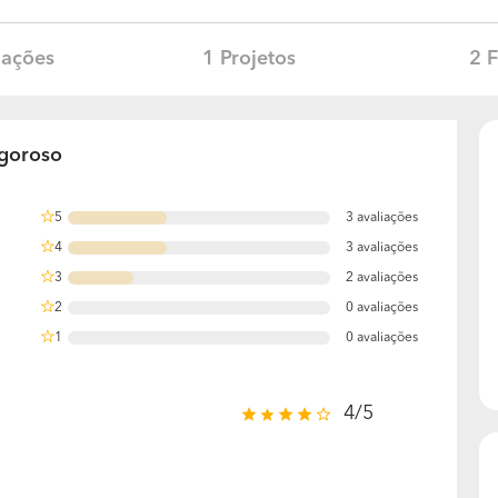
iações
1 Projetos
2 F
igoroso
5
3 avaliações
37.5%
4
3 avaliações
37.5%
3
2 avaliações
25%
2
0 avaliações
0%
1
0 avaliações
0%
4/5