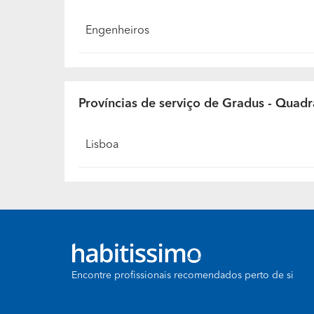
qual tem mais orgulho... se questionar-mos em
e será uma escola por exemplo.
Engenheiros
Províncias de serviço de Gradus - Quad
Lisboa
Encontre profissionais recomendados perto de si