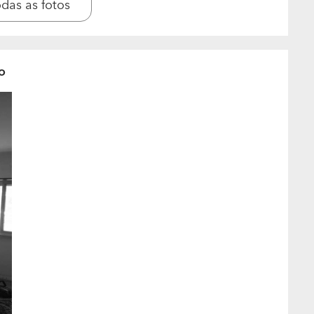
de algum tipo de trabalho? Em que categoria
odas as fotos
o de alguns trabalhos de especialidades especificas
s competências.
o
 Qual é o preço médio dos trabalhos
a em que tipos de trabalho?
ação de obra. Consultoria Industrial, Consultoria
e instalações elétricas de serviço particular
m maior frequência?
 tanto de particulares, como comerciais e industriais.
ções elétricas de serviço particular
quais gosta mais de trabalhar?