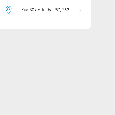
Rua 30 de Junho, 9C, 2620-030, Lisboa, Odivelas