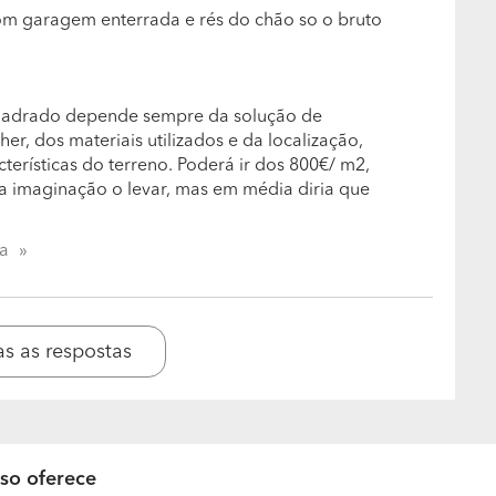
m garagem enterrada e rés do chão so o bruto
dustriais, instaladores, construtores, entre outros. O
sabe o que quer, no entanto estamso cá apra
os felizes se conseguirmos que o cliente mesmo
uadrado depende sempre da solução de
er, dos materiais utilizados e da localização,
us clientes? E quais são as suas resposta?
terísticas do terreno. Poderá ir dos 800€/ m2,
e a imaginação o levar, mas em média diria que
sposta será a adequada a cada dúvida,
em relação aos trabalhos realizados?
ta
da, responsável e séria.
itam? Aceitam pagamentos faseados?
as as respostas
l tem mais orgulho?
alhos, nem que seja uma solução básica de iluminação
é semelhante a perguntar a um pai de cinco filhos de
so oferece