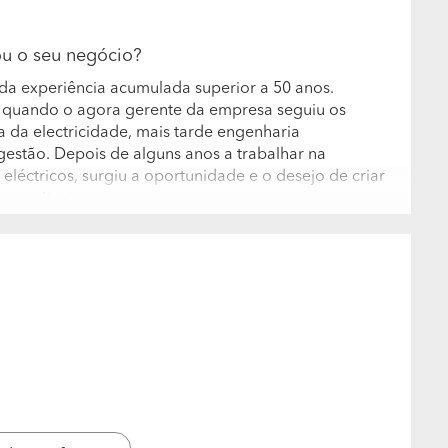
ou o seu negócio?
 da experiência acumulada superior a 50 anos.
quando o agora gerente da empresa seguiu os
a da electricidade, mais tarde engenharia
estão. Depois de alguns anos a trabalhar na
eléctricos, surgiu a oportunidade e o desejo de criar
 arquitectos.
pessoas? Qual a formação e experiência
 por seis pessoas. Temos na equipa um associado que
968, o que nos dá uma segurança e garantia de um
ência e vivência de práticamente todos os
ivamente jovens, contam com uma experiência enorme
enheiros Electrotécnicos, Civis, Mecânicos com vasta
to "real" de obra.