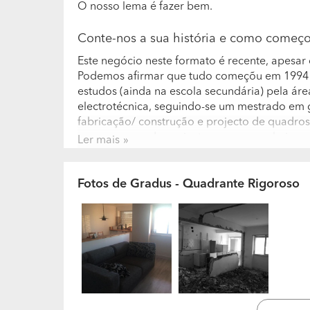
O nosso lema é fazer bem.
Conte-nos a sua história e como começ
Este negócio neste formato é recente, apesar
Podemos afirmar que tudo começõu em 1994 
estudos (ainda na escola secundária) pela áre
electrotécnica, seguindo-se um mestrado em g
fabricação/ construção e projecto de quadros 
uma empresa de projectos com engenheiros e
Ler mais
A sua equipa é constituída por quantas 
Fotos de Gradus - Quadrante Rigoroso
profissional que possuem?
.A nossa equipa é constitúida essencialmente
trabalha nesta área desde (mais ou menos) 1
aconselhamento completo devido a uma experi
problemas. Arquitectos que apesar de relat
em Portugal e também fora do nosso país. Eng
experiência tanto em projecto como em contex