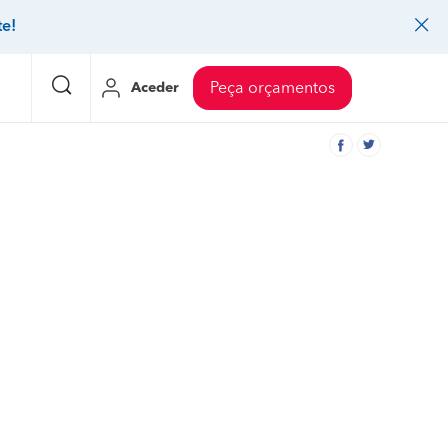
te!
Aceder
Peça orçamentos
eço Pedreiros
Mudanças
Preço Mudanças
ia
eço Jardinagem
Decoração de interiores
Preço Instalação de painel sandwich
eço Carpintaria e marcenaria
Controlo de pragas
Preço Arquitetos
eço Pintura
Sistemas de segurança
Preço Controlo de pragas
eço Canalização
Faz tudo
Preço Pavimentos
icionado
eço Limpeza
Gesso cartonado
Preço Coberturas e telhados