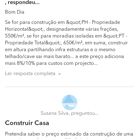
Quais as formas de pagamento que aceitam?
, respondeu...
Aceitam pagamentos faseados?
Bom Dia
Qualquer forma, desde que feita atempadamente de
Se for para construção em &quot;PH - Propriedade
acordo com o compromisso assumido.
Horizontal&quot;, designadamente várias frações,
550€/m², se for para moradias isoladas em &quot;PT -
Qual foi o trabalho que realizou do qual tem mais
Propriedade Total&quot;, 650€/m², em suma, construir
orgulho?
em altura partilhando infra estruturas e o mesmo
Moradia Peniche.
telhado/cave sai mais barato... a este preço adiciona
mais 8%/10% para custos com projecto...
Ler resposta completa
Susana Silva, preguntou...
Construir Casa
Pretendia saber o preço estimado da construção de uma