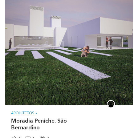
Quais são os trabalhos que realizam com maior
frequência?
Moradias Unifamiliares, Urbanizaçãoes, Loteamentos e
pequenas Superfícies Comerciais.
Quais são os materiais e marcas com as quais
gosta mais de trabalhar?
Não existe um tronco comum, cada caso é um caso
especial e exige soluções específicas.
Quais são as informações necessárias para que
possa apresentar um orçamento detalhado?
Áreas em m², das áreas de construção pretendidas,
respetiva afetação e programa funcional.
ARQUITETOS »
O que o destaca da sua concorrência? Por que
Moradia Peniche, São
razão o cliente deveria escolher o seu negócio?
Bernardino
Um serviço integrado, sem sub-contratação