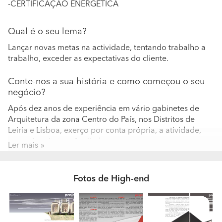
-CERTIFICAÇÃO ENERGÉTICA
Qual é o seu lema?
Lançar novas metas na actividade, tentando trabalho a
trabalho, exceder as expectativas do cliente.
Conte-nos a sua história e como começou o seu
negócio?
Após dez anos de experiência em vário gabinetes de
Arquitetura da zona Centro do País, nos Distritos de
Leiria e Lisboa, exerço por conta própria, a atividade,
como Arquiteto e Avaliador.
Ler mais
A sua equipa é constituída por quantas pessoas?
Qual a formação e experiência profissional que
Fotos de High-end
possuem?
Um Arquiteto. Formação base em Arquitetura, Design e
Avaliação Imobiliária.