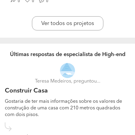
0
0
0
desnecessária, que assegura melhores preços e um
acompanhamento mais personalizado.
Ver todos os projetos
Que tipo de clientes possui? Quem é o seu cliente
ideal?
Pequenos privados e alguns empresários.
Últimas respostas de especialista de High-end
Quais são as dúvidas mais comuns dos seus
clientes? E quais são as suas resposta?
Preços globais do empreendimento, designadamente,
preços de construção, projeto, taxas camarárias.
Teresa Medeiros, preguntou...
Construir Casa
Que garantias oferece aos seus clientes em
relação aos trabalhos realizados?
Gostaria de ter mais informações sobre os valores de
construção de uma casa com 210 metros quadrados
Um corpo técnico, que está mais preocupado com
com dois pisos.
critérios de qualidade do que com o cumprimento de
objectivos pecuniários.