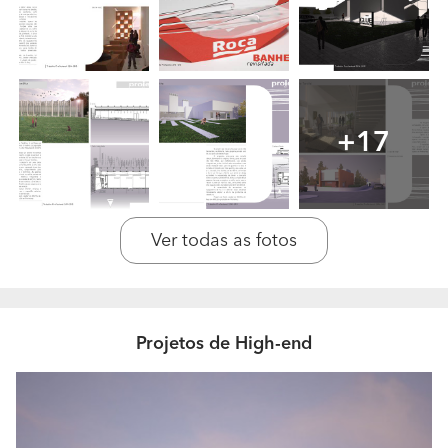
Recorrem a terceiros para a realização de algum
tipo de trabalho? Em que categoria profissional?
Não, todos os trabalhos conexos com Arquitetura são
feitos internamente, apenas sub-contratamos os
Engenheiros para efectuar projetos de especialidades.
+17
Quantos trabalhos realizam anualmente? Qual é o
preço médio dos trabalhos realizados?
Dois a três trabalhos, com um preço médio para
Ver todas as fotos
Moradias que conforme as necessidades do cliente
pode começar em 2000.00 Euros até serviços mais
caros.
A sua empresa encontra-se especializada em que
Projetos de High-end
tipos de trabalho?
Arquitetura, Avaliação Imobiliária, Certificação
Energética, 3D Rendering.