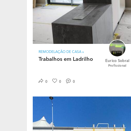
pagamento inicial para adjudicação de serv
autos medidos.
REMODELAÇÃO DE CASA »
Trabalhos em Ladrilho
Eurico Sobral
Profissional
0
0
0