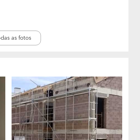
amentos Térmicos em Edifícios - Implementação de
ara que possa apresentar um orçamento
odas as fotos
sita prévia ao local, exceto as construções chave-
ojeto de arquitetura e especialidades.
r que razão o cliente deveria escolher o seu
ente e sem deslizes de orçamentos.
em relação aos trabalhos realizados?
cordo com o regulamento geral de empreitadas,
itam? Aceitam pagamentos faseados?
a, MBway e dinheiro até 999€. As obras tem um