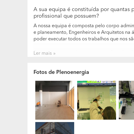
A sua equipa é constituída por quantas 
profissional que possuem?
A nossa equipa é composta pelo corpo admini
e planeamento, Engenheiros e Arquitetos na 
poder executar todos os trabalhos que nos sã
Recorrem a terceiros para a realização 
Ler mais
profissional?
Dentro do nosso grupo de empresas conseguim
Fotos de Plenoenergia
boa execução de uma obra.
A sua empresa encontra-se especializad
Somos especialistas em: - Projeto de Arquite
Chave-na-mão - Remodelação geral de apartam
climatização e produção de energia
Quais são os trabalhos que realizam co