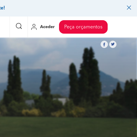
te!
Aceder
Peça orçamentos
eço Pedreiros
Mudanças
Preço Mudanças
ia
eço Jardinagem
Decoração de interiores
Preço Instalação de painel sandwich
eço Carpintaria e marcenaria
Controlo de pragas
Preço Arquitetos
eço Pintura
Sistemas de segurança
Preço Controlo de pragas
eço Canalização
Faz tudo
Preço Pavimentos
icionado
eço Limpeza
Gesso cartonado
Preço Coberturas e telhados