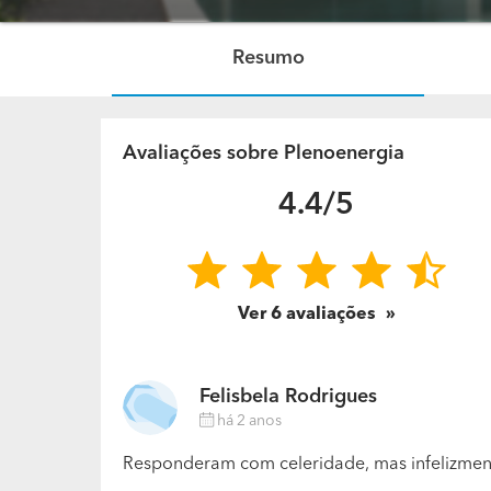
Resumo
Avaliações sobre Plenoenergia
4.4/5
Ver
6
avaliações
Felisbela Rodrigues
há 2 anos
Responderam com celeridade, mas infelizment