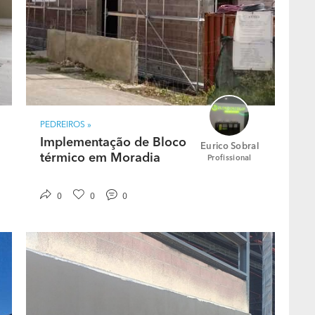
iços, e um plano de pagamento de acordo com os
PEDREIROS »
Implementação de Bloco
Eurico Sobral
térmico em Moradia
Profissional
0
0
0