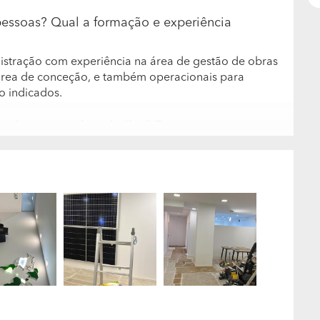
pessoas? Qual a formação e experiência
stração com experiência na área de gestão de obras
área de conceção, e também operacionais para
o indicados.
de algum tipo de trabalho? Em que categoria
os efetuar todos os trabalhos necessários para a
a em que tipos de trabalho?
tura e Especialidades - Construção de Moradias
entos e edifícios - Implementação de sistemas de
m maior frequência?