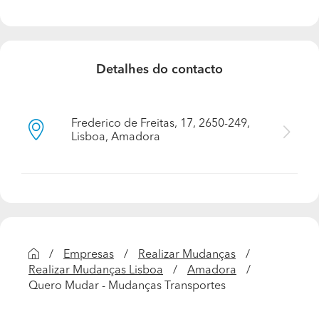
Quais são os trabalhos que realizam com maior
frequência?
Serviços Personalizados de Mudança Mudanças
Residenciais e Empresariais Realizamos mudanças
Detalhes do contacto
residenciais e empresariais de Norte a Sul do país com
uma equipa especializada e qualificada para a
realização de um serviço de excelência. Montagem e
Frederico de Freitas, 17, 2650-249,
Desmontagem Os nossos serviços incluem a montagem
Lisboa, Amadora
e desmontagem de móveis residenciais e empresariais
(novos e usados) e tudo o que seja necessário. Proteção
de Bens Os nossos serviços incluem a proteção de bens
com mantas protetoras para garantir a segurança de
todos os seus bens durante o transporte. Materiais de
Proteção Dispomos de materiais de proteção como:
caixas de cartão, cartão canelado, plástico bolha,
plástico filme e fita cola larga, para melhor
Empresas
Realizar Mudanças
acondicionamento dos seus bens. Transporte Temos
Realizar Mudanças Lisboa
Amadora
viaturas próprias, modernas e com rastreadores para um
Quero Mudar - Mudanças Transportes
serviço rápido, seguro e eficaz. Armazenagem Temos
parcerias com armazéns que oferecem boxes seguras