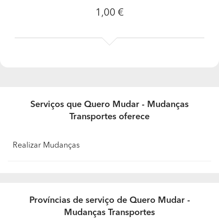
1,00 €
O que o destaca da sua concorrência? Por que
razão o cliente deveria escolher o seu negócio?
Oferecemos aos nossos clientes a garantia de serviços
de mudança com preços justos e acessíveis, honrando
sempre nossos compromissos. Somos especializados em
mudanças e transportes, todos devidamente legalizados
no mercado. Nos empenhamos em capacitar e qualificar
nossos colaboradores, atendendo sempre às
Serviços que Quero Mudar - Mudanças
necessidades e expectativas dos clientes, que são nossa
prioridade.
Transportes oferece
Realizar Mudanças
Províncias de serviço de Quero Mudar -
Mudanças Transportes