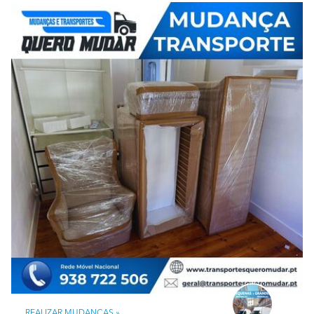
no mercado. Nos empenhamos em capacitar e qualificar
nossos colaboradores, atendendo sempre às
necessidades e expectativas dos clientes, que são nossa
prioridade.
Quantos trabalhos realizam anualmente? Qual é o
preço médio dos trabalhos realizados?
Oferecemos aos nossos clientes a garantia de serviços
de mudança com preços justos e acessíveis, honrando
sempre nossos compromissos. Somos especializados em
mudanças e transportes, todos devidamente legalizados
no mercado. Nos empenhamos em capacitar e qualificar
nossos colaboradores, atendendo sempre às
necessidades e expectativas dos clientes, que são nossa
prioridade.
A sua empresa encontra-se especializada em que
tipos de trabalho?
Serviços Personalizados de Mudança Mudanças
Residenciais e Empresariais Realizamos mudanças
REALIZAR MUDANÇAS »