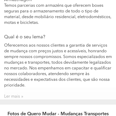
Armazenagem
Temos parcerias com armazéns que oferecem boxes
seguras para o armazenamento de todo o tipo de
material, desde mobiliário residencial, eletrodomésticos,
motas e bicicletas.
Qual é o seu lema?
Oferecemos aos nossos clientes a garantia de serviços
de mudança com preços justos e acessíveis, honrando
sempre nossos compromissos. Somos especializados em
mudanças e transportes, todos devidamente legalizados
no mercado. Nos empenhamos em capacitar e qualificar
nossos colaboradores, atendendo sempre às
necessidades e expectativas dos clientes, que são nossa
prioridade.
Ler mais
Conte-nos a sua história e como começou o seu
negócio?
A Quero Mudar, empresa de mudanças e transportes, é
Fotos de Quero Mudar - Mudanças Transportes